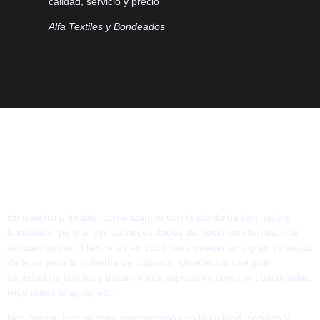
calidad, servicio y precio"
Alfa Textiles y Bondeados
Nuestra Historia
Sirviendo a la industria del
calzado desde 2006
En nuestro principio, comenzamos con la planta de laminado y
bondeado, pero al ver las necesidades de nuestros clientes, nos
asociamos con 3 textileras en 2010 para ofrecer una gran variedad
de telas para la industria del calzado. Ofrecemos una gran
variedad de textiles y tratamientos especiales como antibacteriales,
repelentes al agua, etc.
Nos enorgullece nuestro compromiso con la calidad, servicio y