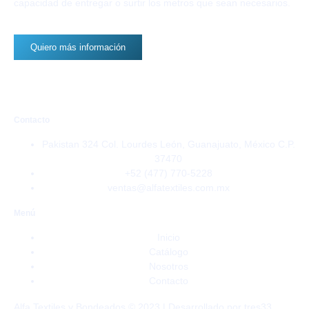
capacidad de entregar o surtir los metros que sean necesarios.
Quiero más información
Contacto
Pakistan 324 Col. Lourdes León, Guanajuato, México C.P.
37470
+52 (477) 770-5228
ventas@alfatextiles.com.mx
Menú
Inicio
Catálogo
Nosotros
Contacto
Alfa Textiles y Bondeados © 2023 | Desarrollado por tres33